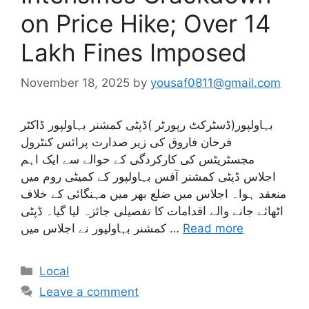
on Price Hike; Over 14
Lakh Fines Imposed
November 18, 2025
by
yousaf0811@gmail.com
بہاولپور(ڈسٹرکٹ رپورٹر )ڈپٹی کمشنر بہاولپور ڈاکٹر
فرحان فاروق کی زیر صدارت پرائس کنٹرول
مجسٹریٹس کی کارکردگی کے حوالے سے ایک اہم
اجلاس ڈپٹی کمشنر آفس بہاولپور کے کمیٹی روم میں
منعقد ہوا۔ اجلاس میں ضلع بھر میں مہنگائی کے خلاف
اٹھائے جانے والے اقدامات کا تفصیلی جائزہ لیا گیا۔ ڈپٹی
Read more
کمشنر بہاولپور نے اجلاس میں …
Categories
Local
Leave a comment