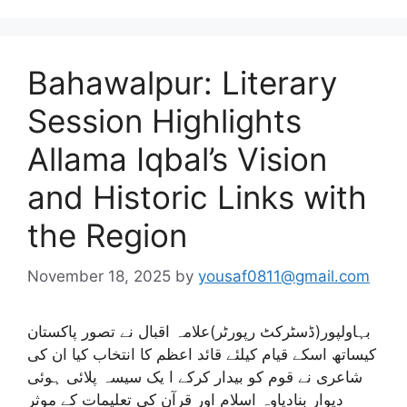
Bahawalpur: Literary
Session Highlights
Allama Iqbal’s Vision
and Historic Links with
the Region
November 18, 2025
by
yousaf0811@gmail.com
بہاولپور(ڈسٹرکٹ رپورٹر)علامہ اقبال نے تصور پاکستان
کیساتھ اسکے قیام کیلئے قائد اعظم کا انتخاب کیا ان کی
شاعری نے قوم کو بیدار کرکے ا یک سیسہ پلائی ہوئی
دیوار بنادیاوہ اسلام اور قرآن کی تعلیمات کے موثر