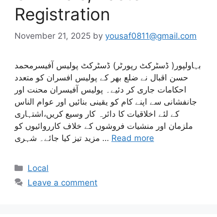
Registration
November 21, 2025
by
yousaf0811@gmail.com
بہاولپور( ڈسٹرکٹ رپورٹر) ڈسٹرکٹ پولیس آفیسرمحمد
حسن اقبال نے ضلع بھر کے پولیس افسران کو متعدد
احکامات جاری کر دئیے۔ پولیس آفیسران محنت اور
جانفشانی سے اپنے کام کو یقینی بنائیں اور عوام الناس
کے لئے اخلاقیات کا دائرہ کار وسیع کریں،اشتہاری
ملزمان اور منشیات فروشوں کے خلاف کارروائیوں کو
Read more
مزید تیز کیا جائے۔ شہری …
Categories
Local
Leave a comment