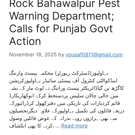
Rock Bahawalpur Pest
Warning Department;
Calls for Punjab Govt
Action
November 18, 2025
by
yousaf0811@gmail.com
بہاولپور(ڈسٹرکٹ رپورٹر) محکمہ پیسٹ وارننگ
اینڈکوالٹی کنٹرول آف پیسٹی سائیڈز بہاولپورکرپشن
کاگڑھ بن گیاڈائریکٹر پیسٹ وراننگ نے لوٹ مار کے نشہ
میں خالی چالان سلپس پردستخط کرکے انوکھاریکارڈ
قائم کردیارات کی تاریکی میں دفترکھول کرڈرائیورکے
ذریعے فائلوں کی تکمیل بہاولپورکے علاوہ دیگرتحصیلوں
سے بھی ہزاروں روپے نذرانہ کے عوض فائلیں وصول
Read more
کرنے کا بھی انکشاف، …