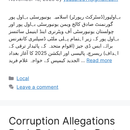
بہاولپور(ڈسٹرکٹ رپورٹر) اسلامیہ یونیورسٹی بہاول پور
گورنمنٹ صادق کالج ویمن یونیورسٹی بہاول پور اور
چولستان یونیورسٹی آف ویٹرنری اینڈ اینیمل سائنسز
بہاول پور کے زیر اہتمام پہلی ملٹی ڈسپلنری کانفرنس
برائے ایس ڈی جیز (اقوام متحدہ کے پائیدار ترقی کے
اہداف) ریسرچ، پالیسی اور ایکشن 2025 کا آغاز بغداد
Read more
الجدید کیمپس کے خواجہ غلام فرید …
Categories
Local
Leave a comment
Corruption Allegations