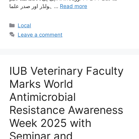
Read more
ہولڈر اور صدر علما …
Categories
Local
Leave a comment
IUB Veterinary Faculty
Marks World
Antimicrobial
Resistance Awareness
Week 2025 with
Seminar and