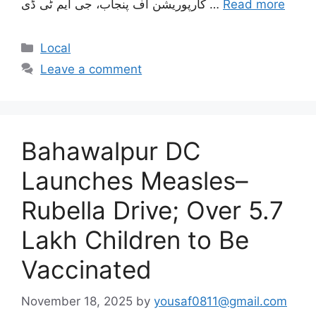
Read more
کارپوریشن آف پنجاب، جی ایم ٹی ڈی …
Categories
Local
Leave a comment
Bahawalpur DC
Launches Measles–
Rubella Drive; Over 5.7
Lakh Children to Be
Vaccinated
November 18, 2025
by
yousaf0811@gmail.com