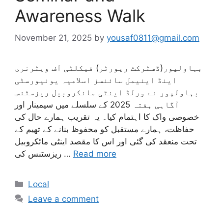
Awareness Walk
November 21, 2025
by
yousaf0811@gmail.com
بہاولپور(ڈسٹرکٹ رپورٹر) فیکلٹی آف ویٹرنری
اینڈ اینیمل سائنسز اسلامیہ یونیورسٹی
بہاولپور نے ورلڈ اینٹی مائکروبیل ریزسٹنس
آگاہی ہفتہ 2025 کے سلسلے میں سیمینار اور
خصوصی واک کا اہتمام کیا۔ یہ تقریب ہمارے حال کی
حفاظت، ہمارے مستقبل کو محفوظ بنانے کے تھیم کے
تحت منعقد کی گئی اور اس کا مقصد اینٹی مائکروبیل
Read more
ریزسٹنس کی …
Categories
Local
Leave a comment