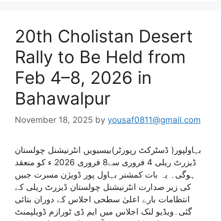
20th Cholistan Desert
Rally to Be Held from
Feb 4–8, 2026 in
Bahawalpur
November 18, 2025
by
yousaf0811@gmail.com
بہاولپور( ڈسٹرکٹ رپورٹر)بیسیویں انٹرنیشنل چولستان
ڈیزرٹ ریلی 4 فروری سے8 فروری 2026 ء کو منعقد
ہوگی۔ یہ بات کمشنر بہاول پور ڈویژن مسرت جبیں
کی زیر صدارت انٹرنیشنل چولستان ڈیزرٹ ریلی کے
انتظامات بارے اعلیٰ سطحی اجلاس کے دوران بتائی
گئی۔ویڈیو لنک اجلاس میں ایم ڈی ٹورازم ڈویلپمنٹ