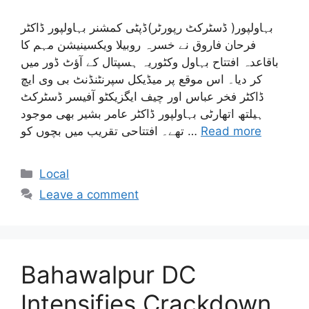
بہاولپور( ڈسٹرکٹ رپورٹر)ڈپٹی کمشنر بہاولپور ڈاکٹر
فرحان فاروق نے خسرہ روبیلا ویکسینیشن مہم کا
باقاعدہ افتتاح بہاول وکٹوریہ ہسپتال کے آؤٹ ڈور میں
کر دیا۔ اس موقع پر میڈیکل سپرنٹنڈنٹ بی وی ایچ
ڈاکٹر فخر عباس اور چیف ایگزیکٹو آفیسر ڈسٹرکٹ
ہیلتھ اتھارٹی بہاولپور ڈاکٹر عامر بشیر بھی موجود
Read more
تھے۔ افتتاحی تقریب میں بچوں کو …
Categories
Local
Leave a comment
Bahawalpur DC
Intensifies Crackdown