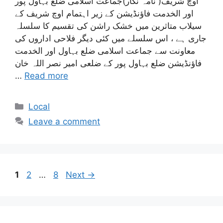
اوچ شریف( نامہ نگار)جماعت اسلامی ضلع بہاول پور
اور الخدمت فاؤنڈیشن کے زیر اہتمام اوچ شریف کے
سیلاب متاثرین میں خشک راشن کی تقسیم کا سلسلہ
جاری ہے ، اس سلسلے میں کئی دیگر فلاحی اداروں کی
معاونت سے جماعت اسلامی ضلع بہاول اور الخدمت
فاؤنڈیشن ضلع بہاول پور کے ضلعی امیر نصر اللہ خان
…
Read more
Categories
Local
Leave a comment
Page
Page
Page
1
2
…
8
Next
→