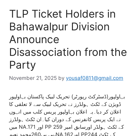
TLP Ticket Holders in
Bahawalpur Division
Announce
Disassociation from the
Party
November 21, 2025
by
yousaf0811@gmail.com
بہاولپور(ڈسٹرکٹ رپورٹر) تحریک لبیک پاکستان بہاولپور
ڈویژن کے ٹکٹ ہولڈرز نے تحریک لبیک سے لا تعلقی کا
اعلان کر دیا۔یہ اعلان بہاولپور پریس کلب میں انہوں
نے ایک پریس کانفرنس کے دوران کیا۔ان ٹکٹ ہولڈرز
میں NA.171 اور PP 259 کے ٹکٹ ہولڈر اورسابق امیر
پی پی260محمد نعیم،NA.162اور PP244 کے ٹکٹ