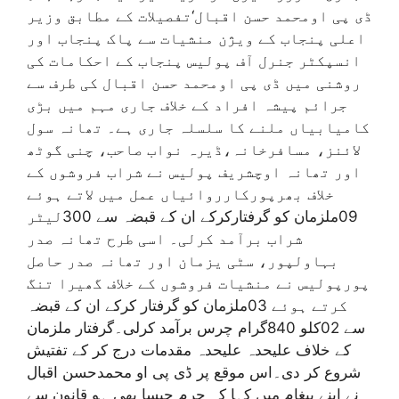
ڈی پی اومحمد حسن اقبال‘تفصیلات کے مطابق وزیر
اعلی پنجاب کے ویژن منشیات سے پاک پنجاب اور
انسپکٹر جنرل آف پولیس پنجاب کے احکامات کی
روشنی میں ڈی پی اومحمد حسن اقبال کی طرف سے
جرائم پیشہ افراد کے خلاف جاری مہم میں بڑی
کامیابیاں ملنے کا سلسلہ جاری ہے۔ تھانہ سول
لائنز، مسافرخانہ،ڈیرہ نواب صاحب، چنی گوٹھ
اور تھانہ اوچشریف پولیس نے شراب فروشوں کے
خلاف بھرپورکارروائیاں عمل میں لاتے ہوئے
09ملزمان کو گرفتارکرکے ان کے قبضہ سے 300لیٹر
شراب برآمد کرلی۔ اسی طرح تھانہ صدر
بہاولپور، سٹی یزمان اور تھانہ صدر حاصل
پورپولیس نے منشیات فروشوں کے خلاف گھیرا تنگ
کرتے ہوئے 03ملزمان کو گرفتار کرکے ان کے قبضہ
سے 02کلو 840گرام چرس برآمد کرلی۔گرفتار ملزمان
کے خلاف علیحدہ علیحدہ مقدمات درج کر کے تفتیش
شروع کر دی۔اس موقع پر ڈی پی او محمدحسن اقبال
نے اپنے پیغام میں کہا کہ جرم جیسا بھی ہو قانون سے