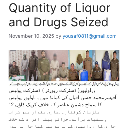
Quantity of Liquor
and Drugs Seized
November 10, 2025
by
yousaf0811@gmail.com
بہاولپور( ڈسٹرکٹ رپورٹر ) ڈسٹرکٹ پولیس
آفیسرمحمد حسن اقبال کی کمانڈ میں بہاولپور پولیس
کا سماج دشمن عناصر کے خلاف کریک ڈاؤن 12
ملزمان گرفتار۔بھاری مقدار میں شراب
ومنشیات برآمد۔جرائم پیشہ افراد کے خلاف
جاری کارروائیوں کو مزید تیز کیا جارہا ہے،