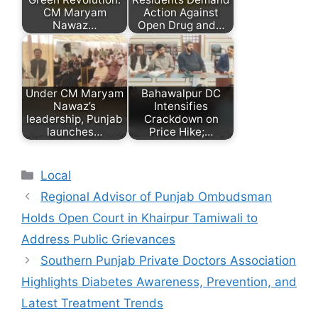
CM Maryam
Action Against
Nawaz…
Open Drug and…
Under CM Maryam
Bahawalpur DC
Nawaz’s
Intensifies
leadership, Punjab
Crackdown on
launches…
Price Hike;…
Categories
Local
Regional Advisor of Punjab Ombudsman
Holds Open Court in Khairpur Tamiwali to
Address Public Grievances
Southern Punjab Private Doctors Association
Highlights Diabetes Awareness, Prevention, and
Latest Treatment Trends