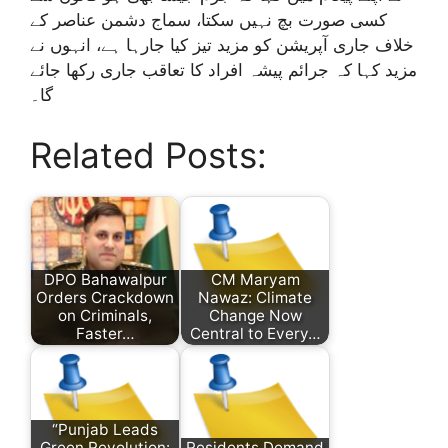
کسی صورت بچ نہیں سکتا، سماج دشمن عناصر کے
خلاف جاری آپریشن کو مزید تیز کیا جارہا ہے، انہوں نے
مزید کہا کہ جرائم پیشہ افراد کا تعاقب جاری رکھا جائے
گا۔
Related Posts:
DPO Bahawalpur
CM Maryam
Orders Crackdown
Nawaz: Climate
on Criminals,
Change Now
Faster…
Central to Every…
“Punjab Leads
Green Revolution:
Residents Demand