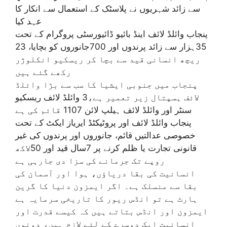
سے زائد شہریوں نے پلاسٹک کے استعمال سے انکار کا
عہد کیا
پنجاب وائلڈ لائف اینڈ بائیو ڈائیورسٹی پروگرام کے تحت
35ہزار سے زائد پرندوں اور 700جانوروں کو بچایا، 23
ریچھ انسانی قید سے بچا کر ریسکیو انکلوژر
رکھے گئے ہیں
پنجاب میں جنوبی ایشیا کا سب سے بڑا وائلڈ
لائف ہسپتال زیر تعمیر ہے،3 وائلڈ لائف ریسکیو
سنٹر اور وائلڈ لائف ہیلپ لائن 1107 قائم کی ہے
پنجاب وائلڈ لائف اور پروٹیکٹڈ ایریاز ایکٹ کے تحت
خصوصی عدالتیں قائم، جانوروں اور پرندوں کی غیر
قانونی تجارت یا ظلم کرنے پر 7سال قید اور 50لاکھ
روپے تک جرمانے کی سزا دی جارہی ہے
انسانیت کی بقا دریاؤں، ہوا اور آسمان کی
بقا سے منسلک ہے۔ اگر ایمزون دنیا کا گرین
ہارٹ ہے تو انڈس ریور کا تاریخی سرمایہ ہے
ایمزون اور انڈس بتاتے ہیں کہ کیسے قدرت اور
انسانیت ایک دوسرے کے لئے لازم ہیں، دونوں