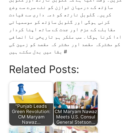
Related Posts:
“Punjab Leads
Green Revolution:
CM Maryam Nawaz
CM Maryam
Meets U.S. Consul
Nawaz…
General Stetson…