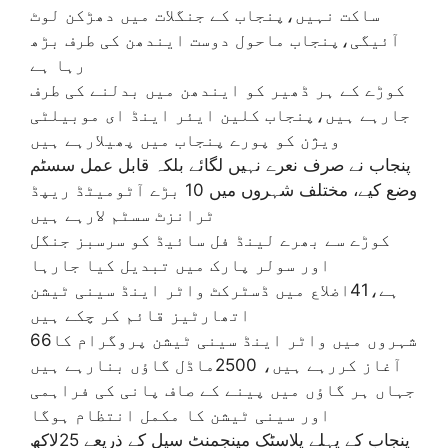
ساکت نہیں،پنجاب کے جنگلات میں دھڑکن لوٹ
آئیگی،پنجاب ماحول دوست ایندھن کی طرف بڑھ
رہا ہے
کوڑے کے ہر ڈھیر کو ایندھن میں بدلنے کی طرف
جارہے ہیں،پنجاب کلین ایئر اینڈ ای موبیلٹی
ویژن کو پورے پنجاب میں پھیلارہے ہیں
پنجاب نے صرف نعرے نہیں لگائے بلکہ قابل عمل سسٹم
وضع کیے، مختلف شہروں میں 10 بڑے آٹومیٹڈ ریپڈ
ٹرانزٹ سسٹم لارہے ہیں
کوڑے سے بھرے لینڈ فل سائیڈ کو سرسبز جنگل
اور سولر پارک میں تبدیل کیا جارہا
ہے،41اضلاع میں ڈسٹرکٹ واٹر اینڈ سینی ٹیشن
اتھارٹیز قائم کر چکے ہیں
66شہروں میں واٹر اینڈ سینی ٹیشن پروگرام کا
آغاز کررہے ہیں، 2500ماڈل گاؤں بنارہے ہیں
جہاں ہر گاؤں میں پینے کے صاف پانی کی فراہمی
اور سینی ٹیشن کا مکمل انتظام ہوگا
پنجاب کے پہلے پلاسٹک مینجمنٹ سیل کے ذریعے 25لاکھ