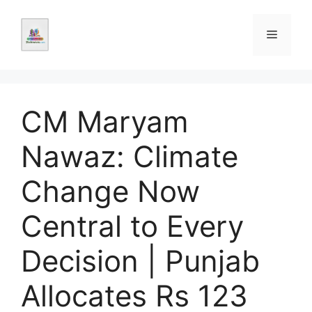
Skip
to
Menu
content
CM Maryam
Nawaz: Climate
Change Now
Central to Every
Decision | Punjab
Allocates Rs 123