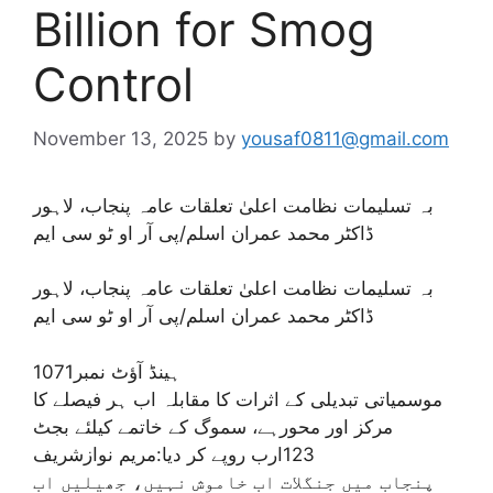
Billion for Smog
Control
November 13, 2025
by
yousaf0811@gmail.com
بہ تسلیمات نظامت اعلیٰ تعلقات عامہ پنجاب، لاہور
ڈاکٹر محمد عمران اسلم/پی آر او ٹو سی ایم
بہ تسلیمات نظامت اعلیٰ تعلقات عامہ پنجاب، لاہور
ڈاکٹر محمد عمران اسلم/پی آر او ٹو سی ایم
ہینڈ آؤٹ نمبر1071
موسمیاتی تبدیلی کے اثرات کا مقابلہ اب ہر فیصلے کا
مرکز اور محورہے، سموگ کے خاتمے کیلئے بجٹ
123ارب روپے کر دیا:مریم نوازشریف
پنجاب میں جنگلات اب خاموش نہیں، جھیلیں اب