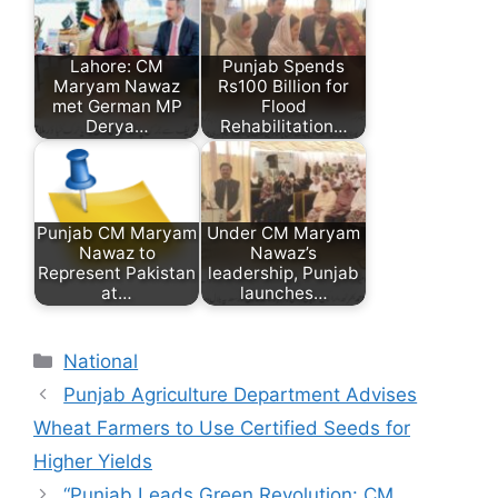
Lahore: CM
Punjab Spends
Maryam Nawaz
Rs100 Billion for
met German MP
Flood
Derya…
Rehabilitation…
Punjab CM Maryam
Under CM Maryam
Nawaz to
Nawaz’s
Represent Pakistan
leadership, Punjab
at…
launches…
Categories
National
Punjab Agriculture Department Advises
Wheat Farmers to Use Certified Seeds for
Higher Yields
“Punjab Leads Green Revolution: CM