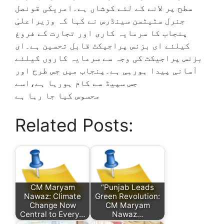
سطح پر لانے کے لئے کوشاں ہے۔امریکی قونصل
جنرل سٹیٹسن سینڈرس نے کہا کہ وزیراعلیٰ
پنجاب کا سرمایہ کاری اور تجارت کے فروغ
کیلئے ای بزنس پراجیکٹ قابل تحسین ہے۔ای
بزنس پراجیکٹ کی وجہ سے سرمایہ کاروں کیلئے
آسانی پیدا ہورہی ہے۔پنجاب میں جس طرح اور
جس سپیڈ سے کام ہورہا ہے،اسے
محسوس کیا جا رہا ہے
Related Posts:
CM Maryam
“Punjab Leads
Nawaz: Climate
Green Revolution:
Change Now
CM Maryam
Central to Every…
Nawaz…