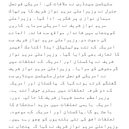
سٹیٹسن سینڈرس نے ملاقات کی۔ امریکی قونصل
جنرل نے وزیراعلیٰ مریم نواز شریف کا پرتپاک
مہمان نواز ی پر شکریہ ادا کیا۔ وزیراعلیٰ
مریم نواز شریف نے امریکی سرمایہ کاروں
کوپنجاب میں شاندار مواقع سے فائدہ اٹھانے
کی دعوت دی۔وزیراعلیٰ مریم نواز شریف سے
امریکہ کے نئے پولیٹیکل اینڈ اکنامک آفیسر
کا تعارف بھی کرایا گیا۔ وزیراعلیٰ مریم نواز
شریف نے پاکستان اور امریکہ کے تعلقات میں
گرمجوشی کو سراہا۔ وزیراعلیٰ مریم نواز شریف
نے امریکی قونصل جنرل سٹیٹسن سینڈرس سے
گفتگو کرتے ہوئے کہا کہ پاکستان اور امریکہ
کے دو طرفہ تعلقات میں بہتری خوش آئند ہے۔
وزیراعظم محمد شہباز شریف کا حالیہ دورہ
امریکہ باہمی تعلقات میں مزید استحکام کا
باعث ہو گا۔پاکستان اور امریکہ کے موجودہ
تعلقات افق کی نئی بلندیوں کو چھو رہے ہیں۔
وزیراعلیٰ مریم نواز شریف نے کہا کہ پنجاب نے