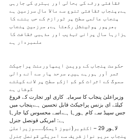
ثقافتی ورثے کی بحالی اور بہتری کی جارہی
ہے،پنجاب ثقافتی تنوع سے مالا مال سرزمین ہے
پنجاب عالمی سطح پر ٹورازم کے حب بننے کا
بھرپور پوٹینشل رکھتا ہے، سرزمین پنجاب
ہزارہا سال پرانی تہذیب اور مذہبی ثقافت کا
علمبردار ہے
حکومت پنجاب کے وویمن ایمپاورمنٹ پراجیکٹ
ثمر آور ہورہے ہیں، سرحد پار سے آنے والی
سموگ کے اثرات کو کم ازکم سطح پر لانے کیلئے
کوشاں ہے
وزیراعلیٰ پنجاب کا سرمایہ کاری اور تجارت کے فروغ
کیلئے ای بزنس پراجیکٹ قابل تحسین ہے،پنجاب میں
جس سپیڈ سے کام ہورہا ہے،اسے محسوس کیا جارہا
ہے: امریکی قونصل جنرل
لاہور 29 – اکتوبر(نیوز ڈیسک)……وزیراعلیٰ
پنجاب مریم نواز شریف سے امریکی قونصل جنرل