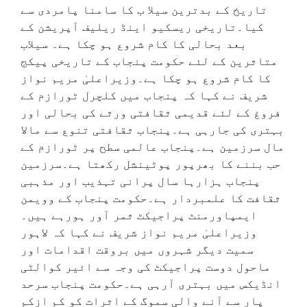
تاریخ کے بدترین سیلا ب کا سامنا پامردی سے
کیا۔تاریخی ریسکیو اینڈ ریلیف آپریشن کے
بعد بحالی کا کام شروع ہو چکا ہے۔ سیلاب
متاثرین کے لئے حکومت پنجاب کے تاریخی پیکج
کا کام شروع ہو چکا ہے۔وزیراعلیٰ مریم نواز
شریف نے کہا کہ پنجاب میں کلچرل ٹورازم کے
فروغ کے لئے قدیمی ثقافتی ورثے کی بحالی اور
بہتری کی جارہی ہے۔پنجاب ثقافتی تنوع سے مالا
مال سرزمین ہے۔پنجاب عالمی سطح پر ٹورازم کے
حب بننے کا بھرپور پوٹینشل رکھتا ہے۔سرزمین
پنجاب ہزارہا سال پرانی تہذیب اور مذہبی
ثقافت کا علمبردار ہے۔حکومت پنجاب کے وویمن
ایمپاورمنٹ پراجیکٹ ثمر آور ہورہے ہیں۔
وزیراعلیٰ مریم نواز شریف نے کہا کہ لاہور
سمیت دیگر شہروں میں بروقت اقدامات اور
ماحول دوست پراجیکٹ کی وجہ سے ائیر کوالٹی
انڈیکس میں بہتری آرہی ہے۔حکومت پنجاب سرحد
پار سے آنے والی سموگ کے اثرات کو کم ازکم