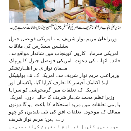
وزیراعلیٰ مریم نواز شریف سے امریکی قونصل جنرل
سٹیٹسن سینڈرس کی ملاقات
امریکی سرمایہ کاروں کوپنجاب میں شاندار مواقع سے
فائدہ اٹھانے کی دعوت، امریکی قونصل جنرل کا پرتپاک
مہمان نواز ی پر اظہارتشکر
وزیراعلی مریم نواز شریف سے امریکہ کے نئے پولیٹیکل
اینڈ اکنامک آفیسر کا تعارف کرایا گیا، پاکستان اور
امریکہ کے تعلقات میں گرمجوشی کو سراہا
وزیراعظم محمد شہباز شریف کا حالیہ دورہ امریکہ
باہمی تعلقات میں مزید استحکام کا باعث ہو گا،دونوں
ممالک کے موجودہ تعلقات افق کی نئی بلندیوں کو چھو
رہے ہیں: مریم نواز شریف
صوبے میں کلچرل ٹورازم کے فروغ کیلئے قدیمی