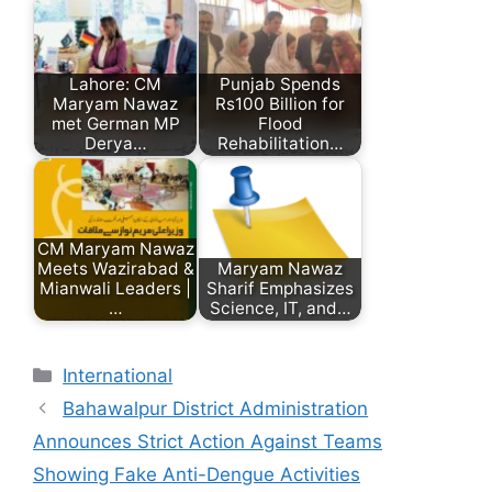
Lahore: CM
Punjab Spends
Maryam Nawaz
Rs100 Billion for
met German MP
Flood
Derya…
Rehabilitation…
CM Maryam Nawaz
Meets Wazirabad &
Maryam Nawaz
Mianwali Leaders |
Sharif Emphasizes
…
Science, IT, and…
Categories
International
Bahawalpur District Administration
Announces Strict Action Against Teams
Showing Fake Anti-Dengue Activities