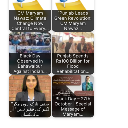
CM Maryam
“Punjab Leads
Nawaz: Climate
Green Revolution:
Change Now
CM Maryam
Central to Every…
Nawaz…
Black Day
Punjab Spends
Observed in
Rs100 Billion for
Bahawalpur
Flood
Against Indian…
Rehabilitation…
Black Day – 27th
"صنفِ نازک ہوں مگر
October | Special
لکیر کی فقیر نہیں" از
Message of
کہکشاں…
Maryam…