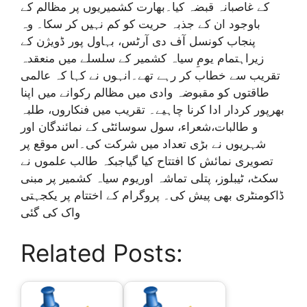
کے غاصبانہ قبضہ کیا۔بھارت کشمیریوں پر مظالم کے
باوجود ان کے جذبہ حریت کو کم نہیں کر سکا۔ وہ
پنجاب کونسل آف دی آرٹس، بہاول پور ڈویژن کے
زیراہتمام یومِ سیاہ کشمیر کے سلسلے میں منعقدہ
تقریب سے خطاب کر رہے تھے۔انہوں نے کہا کہ عالمی
طاقتوں کو مقبوضہ وادی میں مظالم رکوانے میں اپنا
بھرپور کردار ادا کرنا چاہیے۔ تقریب میں فنکاروں، طلبہ
و طالبات،شعراء، سول سوسائٹی کے نمائندگان اور
شہریوں نے بڑی تعداد میں شرکت کی۔اس موقع پر
تصویری نمائش کا افتتاح کیا گیاجبکہ طالب علموں نے
سکٹ، ٹیبلوز، پتلی تماشہ اوریوم سیاہ کشمیر پر مبنی
ڈاکومنٹری بھی پیش کی۔ پروگرام کے اختتام پر یکجہتی
واک کی گئی
Related Posts: