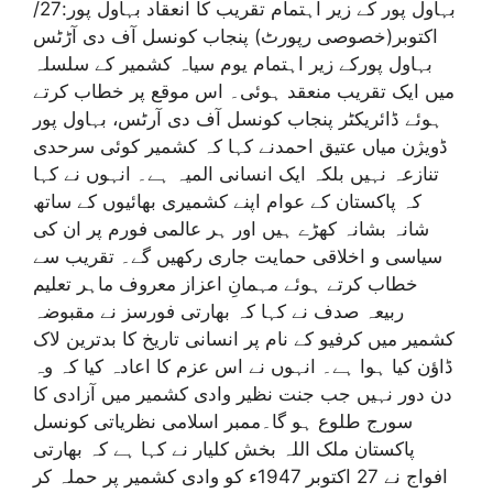
بہاول پور کے زیر اہتمام تقریب کا انعقاد بہاول پور:27/
اکتوبر(خصوصی رپورٹ) پنجاب کونسل آف دی آڑٹس
بہاول پورکے زیر اہتمام یوم سیاہ کشمیر کے سلسلہ
میں ایک تقریب منعقد ہوئی۔ اس موقع پر خطاب کرتے
ہوئے ڈائریکٹر پنجاب کونسل آف دی آرٹس، بہاول پور
ڈویژن میاں عتیق احمدنے کہا کہ کشمیر کوئی سرحدی
تنازعہ نہیں بلکہ ایک انسانی المیہ ہے۔ انہوں نے کہا
کہ پاکستان کے عوام اپنے کشمیری بھائیوں کے ساتھ
شانہ بشانہ کھڑے ہیں اور ہر عالمی فورم پر ان کی
سیاسی و اخلاقی حمایت جاری رکھیں گے۔ تقریب سے
خطاب کرتے ہوئے مہمانِ اعزاز معروف ماہر تعلیم
ربیعہ صدف نے کہا کہ بھارتی فورسز نے مقبوضہ
کشمیر میں کرفیو کے نام پر انسانی تاریخ کا بدترین لاک
ڈاؤن کیا ہوا ہے۔ انہوں نے اس عزم کا اعادہ کیا کہ وہ
دن دور نہیں جب جنت نظیر وادی کشمیر میں آزادی کا
سورج طلوع ہو گا۔ممبر اسلامی نظریاتی کونسل
پاکستان ملک اللہ بخش کلیار نے کہا ہے کہ بھارتی
افواج نے 27 اکتوبر 1947ء کو وادی کشمیر پر حملہ کر