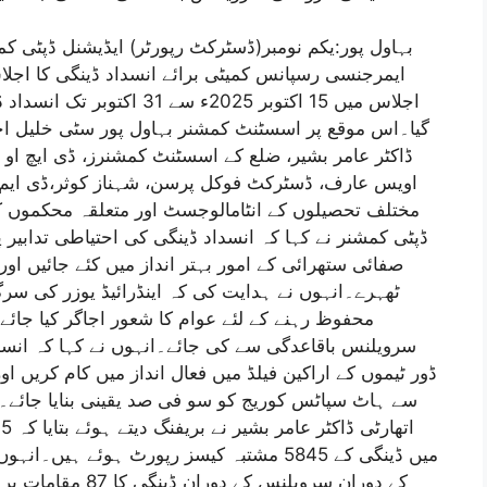
بہاول پور:یکم نومبر(ڈسٹرکٹ رپورٹر) ایڈیشنل ڈپٹی
ایمرجنسی رسپانس کمیٹی برائے انسداد ڈینگی کا اج
اجلاس میں 15 اکتوبر 2025ء س
گیا۔اس موقع پر اسسٹنٹ کمشنر بہاول پور سٹی خلیل احم
ڈاکٹر عامر بشیر، ضلع کے اسسٹنٹ کمشنرز، ڈی ایچ او ڈ
اویس عارف، ڈسٹرکٹ فوکل پرسن، شہناز کوثر،ڈی ایم ا
مختلف تحصیلوں کے انٹامالوجسٹ اور متعلقہ محکموں ک
ڈپٹی کمشنر نے کہا کہ انسداد ڈینگی کی احتیاطی تدابیر پر
صفائی ستھرائی کے امور بہتر انداز میں کئے جائیں او
ٹھہرے۔انہوں نے ہدایت کی کہ اینڈرائیڈ یوزر کی سرگ
محفوظ رہنے کے لئے عوام کا شعور اجاگر کیا جائے۔
سرویلنس باقاعدگی سے کی جائے۔انہوں نے کہا کہ انسدا
ڈور ٹیموں کے اراکین فیلڈ میں فعال انداز میں کام کریں ا
سے ہاٹ سپاٹس کوریج کو سو فی صد یقینی بنایا جائے۔
کے دوران سرویلنس کے