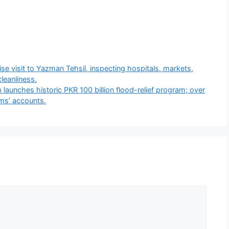
e visit to Yazman Tehsil, inspecting hospitals, markets,
cleanliness.
unches historic PKR 100 billion flood-relief program; over
tims’ accounts.