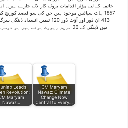
خاتمہ کے لیے مؤثر اقدامات بروئے کار لائے جارہے ہیں۔ ان
1857 ہاٹ سپاٹس موجود ہیں جن کی سو فیصد کوریج کو ی
413 ان ڈور اور آؤٹ ڈور 120 ٹیمیں 
میں ڈینگی کے 26 مریض رپورٹ ہوئے ہیں
Punjab Leads
CM Maryam
en Revolution:
Nawaz: Climate
CM Maryam
Change Now
Nawaz…
Central to Every…