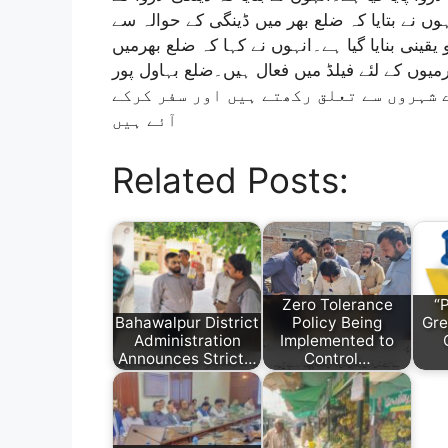
ہوں نے بتایا کہ ضلع بھر میں ڈینگی کے حوالہ سے
قینی بنایا گیا ہے۔انہوں نے کہا کہ ضلع بھرمیں
انسداد ڈینگی سرگرمیوں کے لئے فیلڈ میں فعال ہیں۔ضلع بہاول پور
 جو دوسرے شہروں سے تعلق رکھتے ہیں اور سفر کرکے
آئے ہیں
Related Posts:
Zero Tolerance
“
Bahawalpur District
Policy Being
Gre
Administration
Implemented to
Announces Strict…
Control…