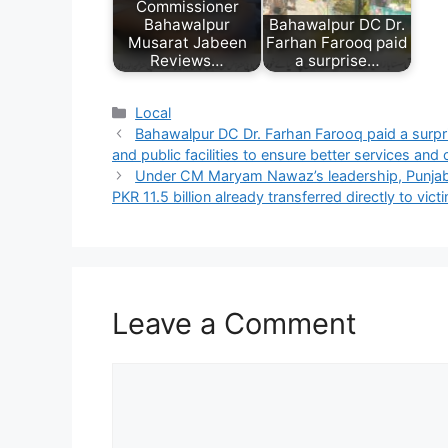
Commissioner
Bahawalpur
Bahawalpur DC Dr.
Musarat Jabeen
Farhan Farooq paid
Reviews…
a surprise…
Categories
Local
Bahawalpur DC Dr. Farhan Farooq paid a surpris
and public facilities to ensure better services and 
Under CM Maryam Nawaz’s leadership, Punjab la
PKR 11.5 billion already transferred directly to vic
Leave a Comment
Comment