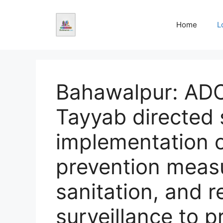
Skip
to
Home
L
content
Bahawalpur: A
Tayyab directed s
implementation 
prevention meas
sanitation, and r
surveillance to p