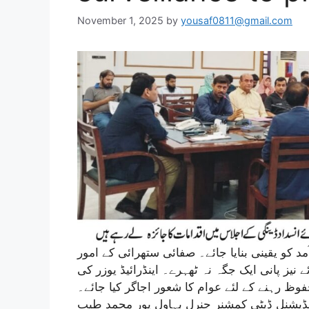
November 1, 2025
by
yousaf0811@gmail.com
مد کو یقینی بنایا جائے۔ صفائی ستھرائی کے امور
 نیز پانی ایک جگہ نہ ٹھہرے۔ اینڈرائیڈ یوزر کی
وظ رہنے کے لئے عوام کا شعور اجاگر کیا جائے۔
یڈیشنل ڈپٹی کمشنر جنرل بہاول پور محمد طیب