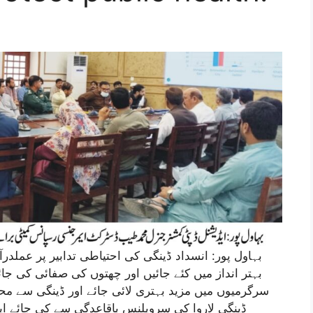
بہاول پور: انسداد ڈینگی کی احتیاطی تدابیر پر عملدرآ
بہتر انداز میں کئے جائیں اور چھتوں کی صفائی کی جائے
سرگرمیوں میں مزید بہتری لائی جائے اور ڈینگی سے محف
ڈینگی لاروا کی سرویلنس باقاعدگی سے کی جائے ا