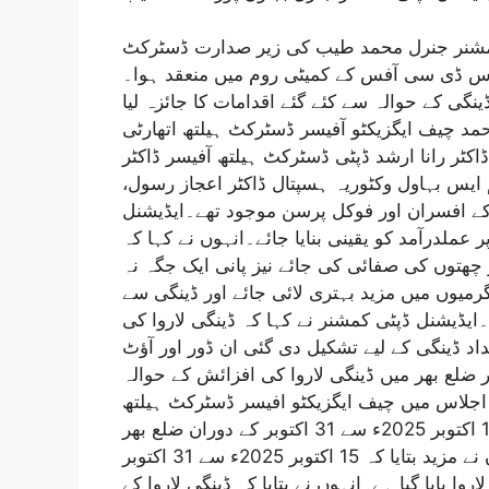
 کمشنر جنرل محمد طیب کی زیر صدارت ڈسٹرکٹ
لاس ڈی سی آفس کے کمیٹی روم میں منعقد ہوا۔
ے 31 اکتوبر تک انسداد ڈینگی کے حوالہ سے کئے گئے اقدامات کا جائزہ لیا
د چیف ایگزیکٹو آفیسر ڈسٹرکٹ ہیلتھ اتھارٹی
اکٹر رانا ارشد ڈپٹی ڈسٹرکٹ ہیلتھ آفیسر ڈاکٹر
یس بہاول وکٹوریہ ہسپتال ڈاکٹر اعجاز رسول،
ے افسران اور فوکل پرسن موجود تھے۔ایڈیشنل
 عملدرآمد کو یقینی بنایا جائے۔انہوں نے کہا کہ
ر چھتوں کی صفائی کی جائے نیز پانی ایک جگہ نہ
رمیوں میں مزید بہتری لائی جائے اور ڈینگی سے
ایڈیشنل ڈپٹی کمشنر نے کہا کہ ڈینگی لاروا کی
د ڈینگی کے لیے تشکیل دی گئی ان ڈور اور آؤٹ
ور ضلع بھر میں ڈینگی لاروا کی افزائش کے حوالہ
اجلاس میں چیف ایگزیکٹو افیسر ڈسٹرکٹ ہیلتھ
اتھارٹی ڈاکٹر عامر بشیر نے بریفنگ دیتے ہوئے بتایا کہ 15 اکتوبر 2025ء سے 31 اکتوبر کے دوران ضلع بھر
میں ڈینگی کے 5845 مشتبہ کیسز رپورٹ ہوئے ہیں۔انہوں نے مزید بتایا کہ 15 اکتوبر 2025ء سے 31 اکتوبر
 دوران ڈینگی کا 87 مقامات پر لاروا پایا گیا ہے۔انہوں نے بتایا کہ ڈینگی لاروا کے