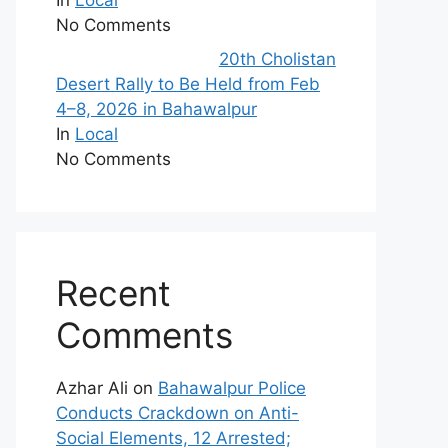
In
Local
No Comments
20th Cholistan
Desert Rally to Be Held from Feb
4–8, 2026 in Bahawalpur
In
Local
No Comments
Recent
Comments
Azhar Ali
on
Bahawalpur Police
Conducts Crackdown on Anti-
Social Elements, 12 Arrested;