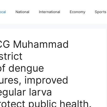
ocal
National
International
Economy
Sports
DCG Muhammad
trict
of dengue
ures, improved
egular larva
rotect public health.