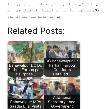
روزانہ کی بنیاد پر بڑی تعداد میں مریضوں کا
علاج کیا جا رہا ہے اور اسپتال کا عملہ دن رات
عوامی خدمت میں مصروف ہے۔
Related Posts:
DC Bahawalpur Dr.
Bahawalpur DC Dr.
Farhan Farooq
Farhan Farooq paid
Conducts
a surprise…
Detailed…
Additional
Bahawalpur: MPA
Secretary Local
Saadia Bilal Visits
Government