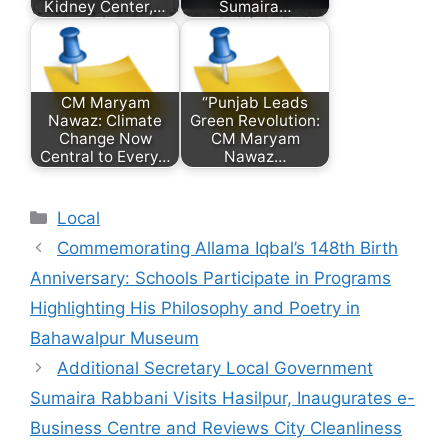
Kidney Center,…
Sumaira…
CM Maryam
“Punjab Leads
Nawaz: Climate
Green Revolution:
Change Now
CM Maryam
Central to Every…
Nawaz…
Categories
Local
Commemorating Allama Iqbal’s 148th Birth
Anniversary: Schools Participate in Programs
Highlighting His Philosophy and Poetry in
Bahawalpur Museum
Additional Secretary Local Government
Sumaira Rabbani Visits Hasilpur, Inaugurates e-
Business Centre and Reviews City Cleanliness