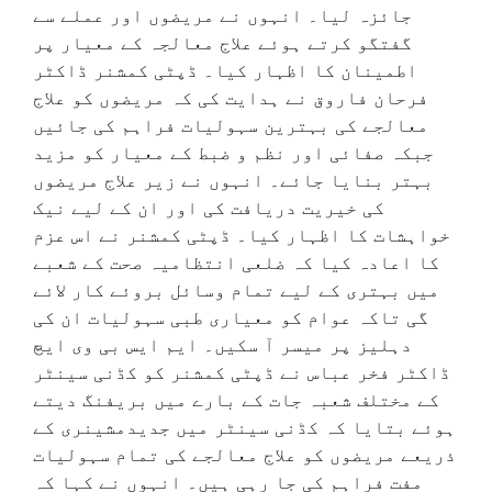
جائزہ لیا۔ انہوں نے مریضوں اور عملے سے
گفتگو کرتے ہوئے علاج معالجہ کے معیار پر
اطمینان کا اظہار کیا۔ ڈپٹی کمشنر ڈاکٹر
فرحان فاروق نے ہدایت کی کہ مریضوں کو علاج
معالجے کی بہترین سہولیات فراہم کی جائیں
جبکہ صفائی اور نظم و ضبط کے معیار کو مزید
بہتر بنایا جائے۔ انہوں نے زیر علاج مریضوں
کی خیریت دریافت کی اور ان کے لیے نیک
خواہشات کا اظہار کیا۔ ڈپٹی کمشنر نے اس عزم
کا اعادہ کیا کہ ضلعی انتظامیہ صحت کے شعبے
میں بہتری کے لیے تمام وسائل بروئے کار لائے
گی تاکہ عوام کو معیاری طبی سہولیات ان کی
دہلیز پر میسر آ سکیں۔ ایم ایس بی وی ایچ
ڈاکٹر فخر عباس نے ڈپٹی کمشنر کو کڈنی سینٹر
کے مختلف شعبہ جات کے بارے میں بریفنگ دیتے
ہوئے بتایا کہ کڈنی سینٹر میں جدیدمشینری کے
ذریعے مریضوں کو علاج معالجے کی تمام سہولیات
مفت فراہم کی جا رہی ہیں۔ انہوں نے کہا کہ