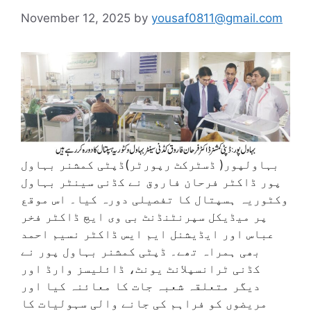
November 12, 2025
by
yousaf0811@gmail.com
بہاولپور( ڈسٹرکٹ رپورٹر)ڈپٹی کمشنر بہاول
پور ڈاکٹر فرحان فاروق نے کڈنی سینٹر بہاول
وکٹوریہ ہسپتال کا تفصیلی دورہ کیا۔ اس موقع
پر میڈیکل سپرنٹنڈنٹ بی وی ایچ ڈاکٹر فخر
عباس اور ایڈیشنل ایم ایس ڈاکٹر نسیم احمد
بھی ہمراہ تھے۔ ڈپٹی کمشنر بہاول پور نے
کڈنی ٹرانسپلانٹ یونٹ، ڈائلیسز وارڈ اور
دیگر متعلقہ شعبہ جات کا معائنہ کیا اور
مریضوں کو فراہم کی جانے والی سہولیات کا